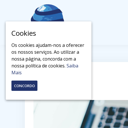
I
g
n
o
r
Cookies
a
r
Os cookies ajudam-nos a oferecer
e
os nossos serviços. Ao utilizar a
c
nossa página, concorda com a
o
nossa política de cookies.
Saiba
m
Mais
Missão
e
n
CONCORDO
t
a
r
.